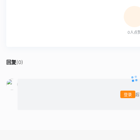
0
人点
回复
(
0
)
登录
后