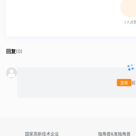
1
人点
回复
(
0
)
登录
后
国家高新技术企业
独角兽&准独角兽