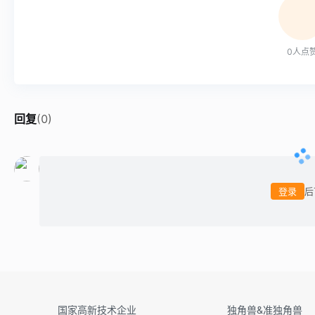
0
人点
回复
(
0
)
登录
后
国家高新技术企业
独角兽&准独角兽