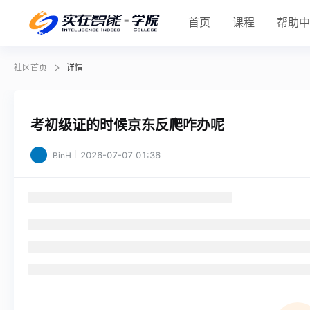
首页
课程
帮助
社区首页
详情
考初级证的时候京东反爬咋办呢
2026-07-07 01:36
BinH