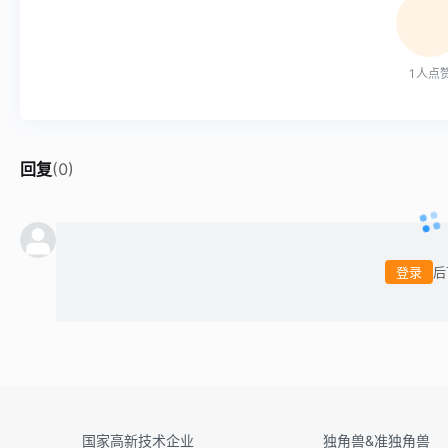
1
人点
回复
(
0
)
登录
后
国家高新技术企业
独角兽&准独角兽