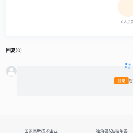
0
人点
回复
(
0
)
登录
后
国家高新技术企业
独角兽&准独角兽