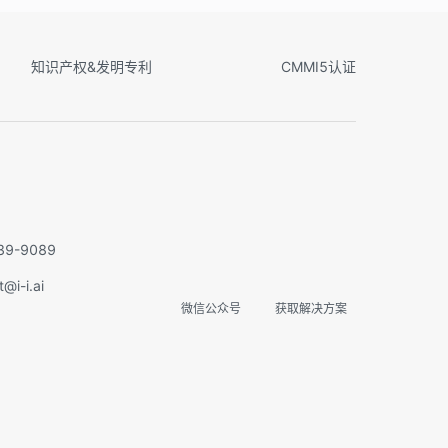
知识产权&发明专利
CMMI5认证
实在智能Agent学习群
扫码关注微信公众号
9-9089
i-i.ai
微信公众号
获取解决方案
专家指导
免费课程
内推机会
项目合作