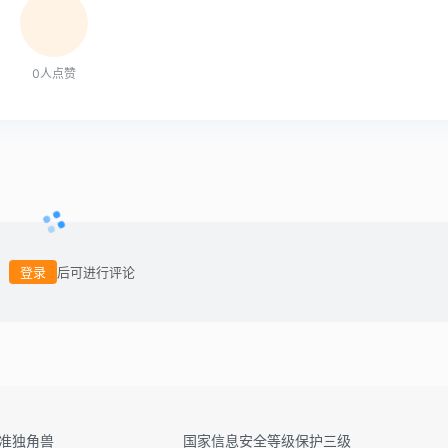
0
人点赞
登录
后可进行评论
&准独角兽
国家信息安全等级保护三级