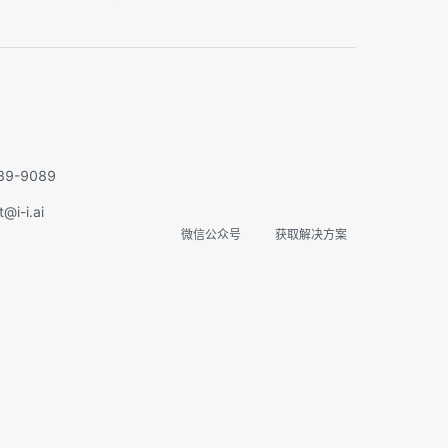
实在智能Agent学习群
扫码关注微信公众号
9-9089
i-i.ai
微信公众号
获取解决方案
专家指导
免费课程
内推机会
项目合作