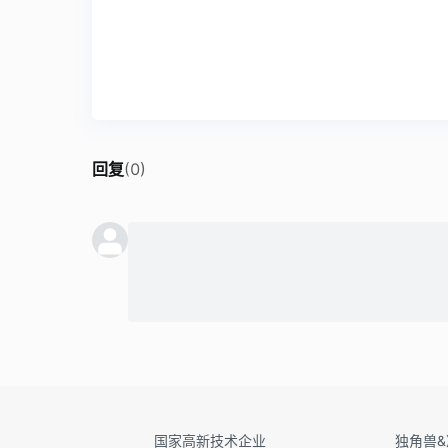
回复
(
0
)
国家高新技术企业
独角兽