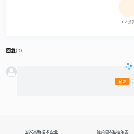
0
人点
回复
(
0
)
登录
后
国家高新技术企业
独角兽&准独角兽