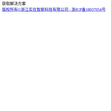
获取解决方案
版权所有©浙江实在智能科技有限公司 - 浙ICP备18037054号
实在智能Agent学习群
专家指导
免费课程
内推机会
项目合作
扫码关注微信公众号