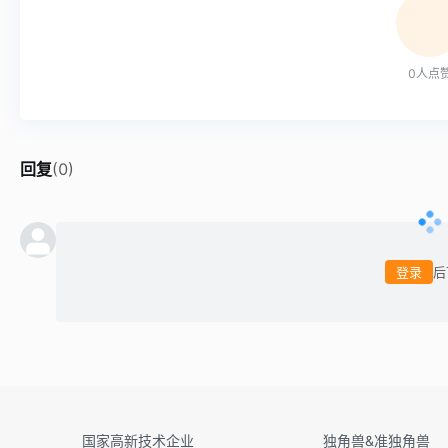
0
人点
回复
(
0
)
登录
后
国家高新技术企业
独角兽&准独角兽