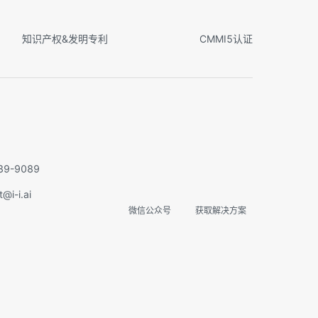
知识产权&发明专利
CMMI5认证
实在智能Agent学习群
扫码关注微信公众号
9-9089
i-i.ai
微信公众号
获取解决方案
专家指导
免费课程
内推机会
项目合作