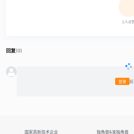
2
人点
回复
(
0
)
登录
后
国家高新技术企业
独角兽&准独角兽