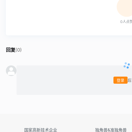
0
人点
回复
(
0
)
登录
后
国家高新技术企业
独角兽&准独角兽