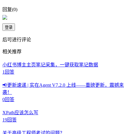
回复
(
0
)
登录
后可进行评论
相关推荐
小红书博主主页笔记采集，一键获取笔记数据
1
回答
📢更新速递 | 实在Agent V7.2.0 上线——重磅更新，震撼来
袭！
0
回答
XPath应该怎么写
19
回答
关于高级工程师考试的问题？