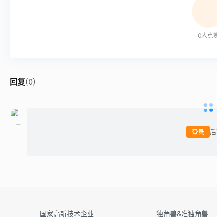
0
人点
回复
(
0
)
登录
后
国家高新技术企业
独角兽&准独角兽