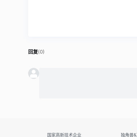
回复
(
0
)
国家高新技术企业
独角兽