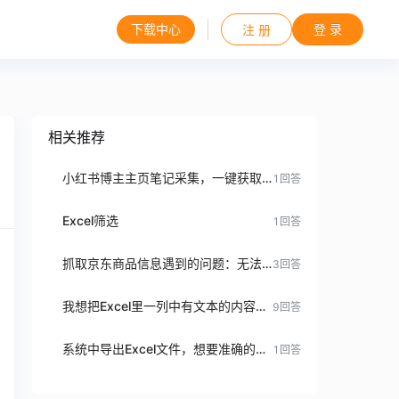
下载中心
登 录
注 册
相关推荐
小红书博主主页笔记采集，一键获取笔记数据
1
回答
Excel筛选
1
回答
抓取京东商品信息遇到的问题：无法获取商品链接
3
回答
我想把Excel里一列中有文本的内容都复制到百度窗口搜索使用遍历循环，判断为“不空none”时输出文本到浏览器搜索，但是判断没有用，空和不空都输出了
9
回答
系统中导出Excel文件，想要准确的打开操作Excel，该如何处理
1
回答