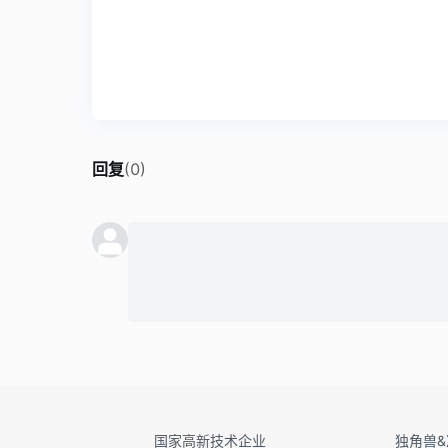
回复
(
0
)
国家高新技术企业
独角兽