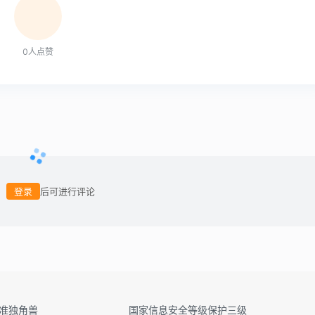
0
人点赞
登录
后可进行评论
&准独角兽
国家信息安全等级保护三级