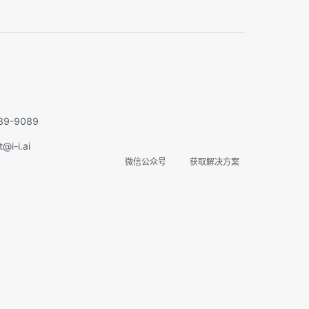
实在智能Agent学习群
扫码关注微信公众号
9-9089
i-i.ai
微信公众号
获取解决方案
专家指导
免费课程
内推机会
项目合作