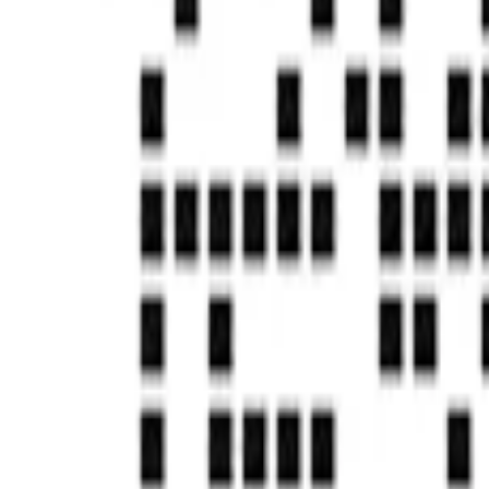
首页
帮助中心
Take the right content
Take the right content
发刊日期：
2021/10/15
编辑团队：
实在学院
本篇目录
Function description
instructions
Attribute description
问题尚未得到解决？
去社区提问
国家高新技术企业
独角兽&准独角兽