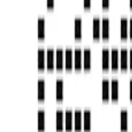
首页
帮助中心
Keyword extraction
Keyword extraction
发刊日期：
2021/10/15
编辑团队：
实在学院
本篇目录
Function description
instructions
Attribute description
问题尚未得到解决？
去社区提问
国家高新技术企业
独角兽&准独角兽