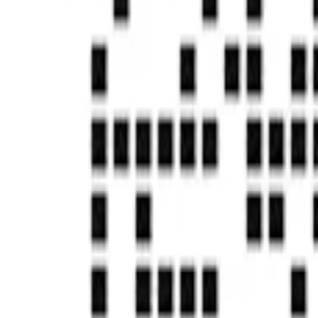
首页
帮助中心
Source code editing rules
Source code editing rules
发刊日期：
2021/10/14
编辑团队：
实在学院
问题尚未得到解决？
去社区提问
国家高新技术企业
独角兽&准独角兽
国家信息安全等级保护三级