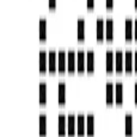
首页
帮助中心
Save document
Save document
发刊日期：
2021/10/15
编辑团队：
实在学院
本篇目录
1、 Video example
2、 Function description
3、 Attribute description
4、 Use example
问题尚未得到解决？
去社区提问
国家高新技术企业