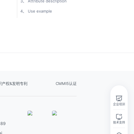
3、 Attribute description
4、 Use example
实在智能Agent学习群
识产权&发明专利
CMMI5认证
扫码关注微信公众号
企业培训
技术支持
89
i