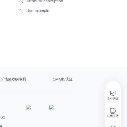
3、 Attribute description
4、 Use example
实在智能Agent学习群
识产权&发明专利
CMMI5认证
扫码关注微信公众号
企业培训
技术支持
89
i