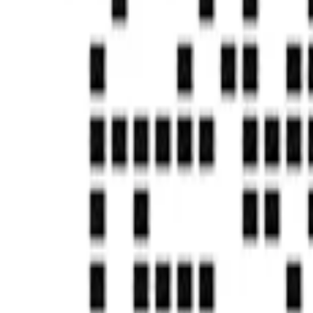
首页
帮助中心
否则(else)
否则(else)
发刊日期：
2025/10/16
编辑团队：
实在学院
本篇目录
一、视频示例
二、功能说明
三、使用示例
问题尚未得到解决？
去社区提问
国家高新技术企业